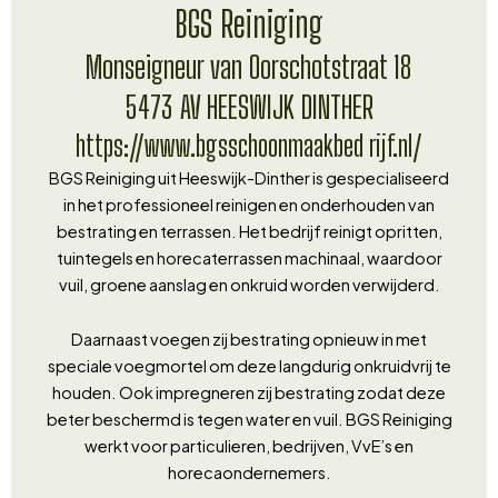
BGS Reiniging
Monseigneur van Oorschotstraat 18
5473 AV HEESWIJK DINTHER
https://www.bgsschoonmaakbed rijf.nl/
BGS Reiniging uit Heeswijk-Dinther is gespecialiseerd
in het professioneel reinigen en onderhouden van
bestrating en terrassen. Het bedrijf reinigt opritten,
tuintegels en horecaterrassen machinaal, waardoor
vuil, groene aanslag en onkruid worden verwijderd.
Daarnaast voegen zij bestrating opnieuw in met
speciale voegmortel om deze langdurig onkruidvrij te
houden. Ook impregneren zij bestrating zodat deze
beter beschermd is tegen water en vuil. BGS Reiniging
werkt voor particulieren, bedrijven, VvE’s en
horecaondernemers.