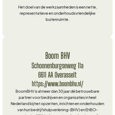
Het doel van de werkzaamheden is een nette,
representatieve en onderhoudsvriendelijke
buitenruimte.
Boom BHV
Schoonenburgseweg 11a
6611 AA Overasselt
https://www.boombhv.nl/
BoomBHV is al meer dan 30 jaar dé betrouwbare
partner voor bedrijven en organisaties in heel
Nederland bij het opzetten, inrichten en onderhouden
van hun bedrijfshulpverlening-(BHV) en EHBO-