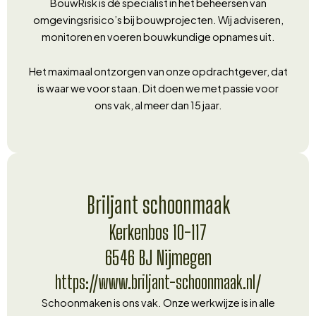
BouwRisk is dé specialist in het beheersen van
omgevingsrisico’s bij bouwprojecten. Wij adviseren,
monitoren en voeren bouwkundige opnames uit.
Het maximaal ontzorgen van onze opdrachtgever, dat
is waar we voor staan. Dit doen we met passie voor
ons vak, al meer dan 15 jaar.
Briljant schoonmaak
Kerkenbos 10-117
6546 BJ Nijmegen
https://www.briljant-schoonmaak.nl/
Schoonmaken is ons vak. Onze werkwijze is in alle