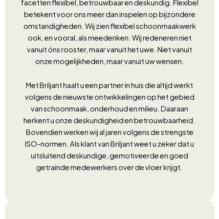
facetten flexibel, betrouwbaar en deskundig. Flexibel
betekent voor ons meer dan inspelen op bijzondere
omstandigheden. Wij zien flexibel schoonmaakwerk
ook, en vooral, als meedenken. Wij redeneren niet
vanuit óns rooster, maar vanuit het uwe. Niet vanuit
onze mogelijkheden, maar vanuit uw wensen.
Met Briljant haalt u een partner in huis die altijd werkt
volgens de nieuwste ontwikkelingen op het gebied
van schoonmaak, onderhoud en milieu. Daaraan
herkent u onze deskundigheid en betrouwbaarheid.
Bovendien werken wij al jaren volgens de strengste
ISO-normen. Als klant van Briljant weet u zeker dat u
uitsluitend deskundige, gemotiveerde en goed
getrainde medewerkers over de vloer krijgt.