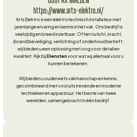
https://www.arts-elektro.nl/
Arts Elektro is een elektrotechnisch installateur met
jarenlange ervaring en kennis in het vak. Ons bedrijf is
veelzijdig en breed inzetbaar. Of het nu licht, kracht,
(brand)beveiliging, verlichting of onderhoud betreft:
wij bieden u een oplossing met oog voor detail en
kwaliteit. Kijk bij
Diensten
voor wat wij allemaal voor u
kunnen betekenen.
Wij bieden u ouderwets vakmanschap en kennis,
gecombineerd met vooruitstrevende en moderne
technieken en apparatuur. Het beste van twee
werelden, samengebracht in één bedrijf.