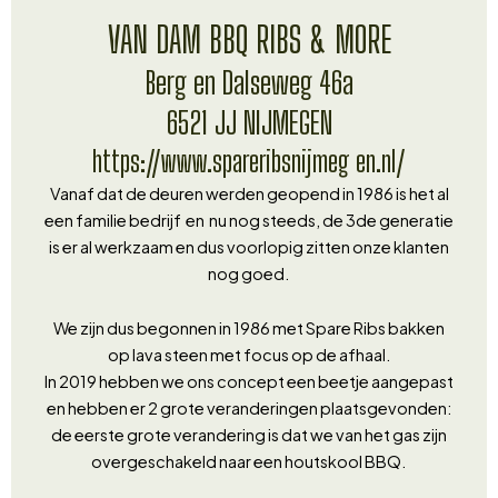
VAN DAM BBQ RIBS & MORE
Berg en Dalseweg 46a
6521 JJ NIJMEGEN
https://www.spareribsnijmeg en.nl/
Vanaf dat de deuren werden geopend in 1986 is het al
een familie bedrijf en nu nog steeds, de 3de generatie
is er al werkzaam en dus voorlopig zitten onze klanten
nog goed.
We zijn dus begonnen in 1986 met Spare Ribs bakken
op lava steen met focus op de afhaal.
In 2019 hebben we ons concept een beetje aangepast
en hebben er 2 grote veranderingen plaatsgevonden:
de eerste grote verandering is dat we van het gas zijn
overgeschakeld naar een houtskool BBQ.