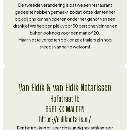
De tweede verandering is dat we een restaurant
gedeelte hebben gemaakt zodat onze klanten het
ook bij ons kunnen opeten onder het genot van een
drankje! We hebben plek voor 30 personen binnen en
buiten ook nog voor een man of 20.
Maar niet te vergeten ook onze afhalers zijn nog
steeds van harte welkom!
Van Eldik & van Eldik Notarissen
Hofstraat 1b
6581 KX MALDEN
https://eldiknotaris.nl/
Een betrokken en zeer deskundig notariskantoor