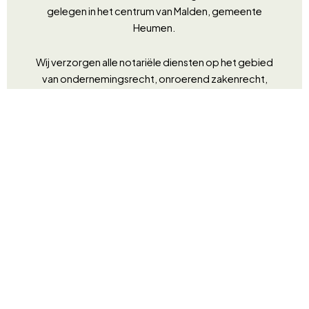
gelegen in het centrum van Malden, gemeente
Heumen.
Wij verzorgen alle notariële diensten op het gebied
van ondernemingsrecht, onroerend zakenrecht,
personen- familierecht en erfrecht. Zowel zakelijke
als particuliere cliënten zijn bij ons aan het juiste adres.
Kwaliteit en persoonlijke aandacht staan bij ons hoog in
het vaandel en vertalen zich naar een klantvriendelijke,
efficiënte en deskundige dienstverlening tegen
scherpe tarieven. En dat zijn zaken die onze cliënten
waarderen.