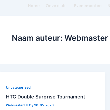
Ga
Home
Onze club
Evenementen
N
naar
de
inhoud
Naam auteur: Webmaster
Uncategorized
HTC Double Surprise Tournament
Webmaster HTC
/
30-05-2026