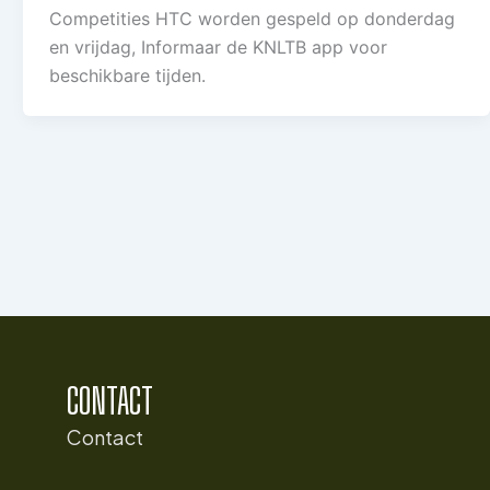
Competities HTC worden gespeld op donderdag
en vrijdag, Informaar de KNLTB app voor
beschikbare tijden.
CONTACT
Contact