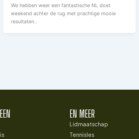
We hebben weer een fantastische NL doet
weekend achter de rug met prachtige mooie
resultaten..
EEN
EN MEER
Lidmaatschap
is
Tennisles