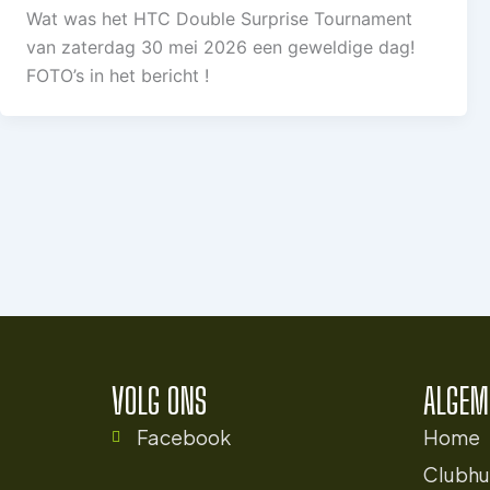
Wat was het HTC Double Surprise Tournament
van zaterdag 30 mei 2026 een geweldige dag!
FOTO’s in het bericht !
VOLG ONS
ALGEM
Facebook
Home
Clubhu